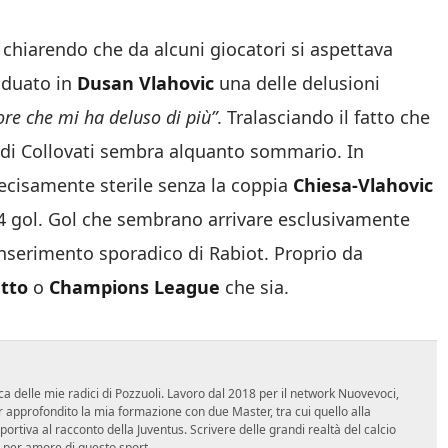
, chiarendo che da alcuni giocatori si aspettava
viduato in
Dusan Vlahovic
una delle delusioni
tore che mi ha deluso di più”
. Tralasciando il fatto che
io di Collovati sembra alquanto sommario. In
ecisamente sterile senza la coppia
Chiesa-Vlahovic
 4 gol. Gol che sembrano arrivare esclusivamente
nserimento sporadico di Rabiot. Proprio da
tto
o
Champions League
che sia.
ca delle mie radici di Pozzuoli. Lavoro dal 2018 per il network Nuovevoci,
approfondito la mia formazione con due Master, tra cui quello alla
 sportiva al racconto della Juventus. Scrivere delle grandi realtà del calcio
 per amore di questo sport.