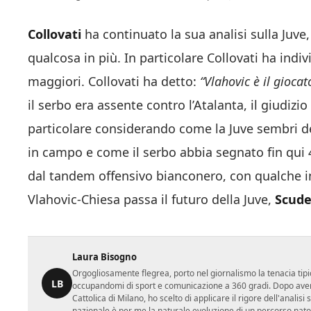
Collovati
ha continuato la sua analisi sulla Juve
qualcosa in più. In particolare Collovati ha indi
maggiori. Collovati ha detto:
“Vlahovic è il gioca
il serbo era assente contro l’Atalanta, il giudiz
particolare considerando come la Juve sembri d
in campo e come il serbo abbia segnato fin qui
dal tandem offensivo bianconero, con qualche i
Vlahovic-Chiesa passa il futuro della Juve,
Scude
Laura Bisogno
Orgogliosamente flegrea, porto nel giornalismo la tenacia tipi
LB
occupandomi di sport e comunicazione a 360 gradi. Dopo aver 
Cattolica di Milano, ho scelto di applicare il rigore dell'analisi
nazionale è per me la naturale evoluzione di un percorso nato