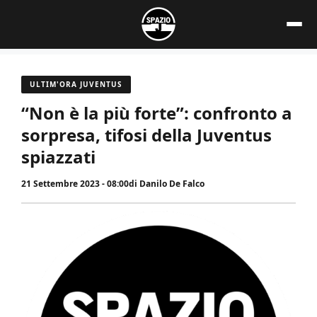
Vai
al
contenuto
ULTIM'ORA JUVENTUS
“Non è la più forte”: confronto a
sorpresa, tifosi della Juventus
spiazzati
21 Settembre 2023 - 08:00
di
Danilo De Falco