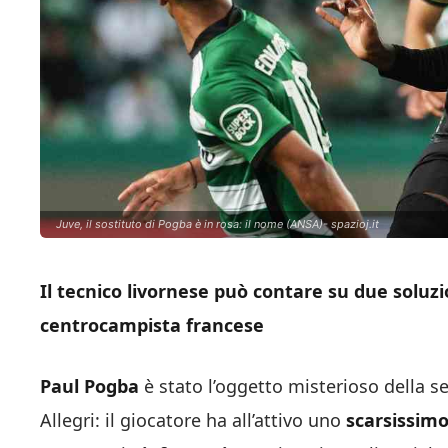
Juve, il sostituto di Pogba è in rosa: il nome (ANSA)- spazioj.it
Il tecnico livornese può contare su due soluzi
centrocampista francese
Paul Pogba
è stato l’oggetto misterioso della 
Allegri: il giocatore ha all’attivo uno
scarsissim