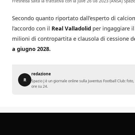
Fresneda salta la trattativa con la Juve 26 08 2023 (ANSA) Spazioj
Secondo quanto riportato dall’esperto di calci
l’accordo con il
Real Valladolid
per ingaggiare il
milioni di contropartita e clausola di cessione d
a giugno 2028.
redazione
R
Spazio J è un giornale online sulla Juventus Football Club: fot
ore su 24.