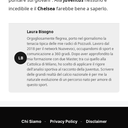
incedibile e il
Chelsea
farebbe bene a saperlo.
Laura Bisogno
Orgogliosamente flegrea, porto nel giornalismo la
tenacia tipica delle mie radici di Pozzuoli. Lavoro dal
2018 per il network Nuovevoci, occupandomi di sport e
comunicazione a 360 gradi. Dopo aver approfondito la
LB
mia formazione con due Master, tra cui quello alla
Cattolica di Milano, ho scelto di applicare il rigore
dell'analisi sportiva al racconto della Juventus. Scrivere
delle grandi realtà del calcio nazionale è per me la
naturale evoluzione di un percorso nato per amore di
questo sport.
Chi Siamo
Privacy Policy
Disclaimer