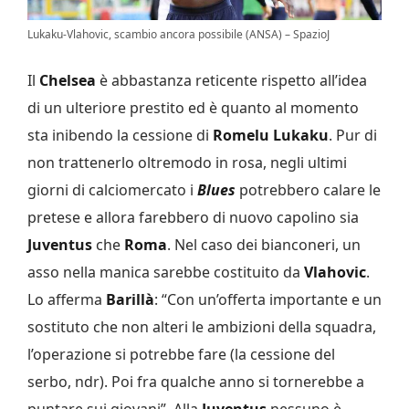
Lukaku-Vlahovic, scambio ancora possibile (ANSA) – SpazioJ
Il
Chelsea
è abbastanza reticente rispetto all’idea
di un ulteriore prestito ed è quanto al momento
sta inibendo la cessione di
Romelu Lukaku
. Pur di
non trattenerlo oltremodo in rosa, negli ultimi
giorni di calciomercato i
Blues
potrebbero calare le
pretese e allora farebbero di nuovo capolino sia
Juventus
che
Roma
. Nel caso dei bianconeri, un
asso nella manica sarebbe costituito da
Vlahovic
.
Lo afferma
Barillà
: “Con un’offerta importante e un
sostituto che non alteri le ambizioni della squadra,
l’operazione si potrebbe fare (la cessione del
serbo, ndr). Poi fra qualche anno si tornerebbe a
puntare sui giovani”. Alla
Juventus
nessuno è