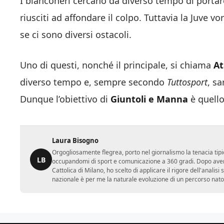
I bianconeri cercano da diverso tempo di portar
riusciti ad affondare il colpo. Tuttavia la Juve v
se ci sono diversi ostacoli.
Uno di questi, nonché il principale, si chiama
At
diverso tempo e, sempre secondo
Tuttosport
, s
Dunque l’obiettivo di
Giuntoli e Manna
è quello
Laura Bisogno
Orgogliosamente flegrea, porto nel giornalismo la tenacia tipi
LB
occupandomi di sport e comunicazione a 360 gradi. Dopo aver 
Cattolica di Milano, ho scelto di applicare il rigore dell'analisi
nazionale è per me la naturale evoluzione di un percorso nato