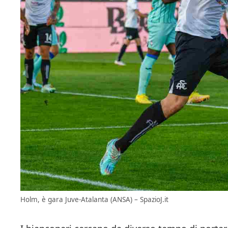
Holm, è gara Juve-Atalanta (ANSA) – SpazioJ.it