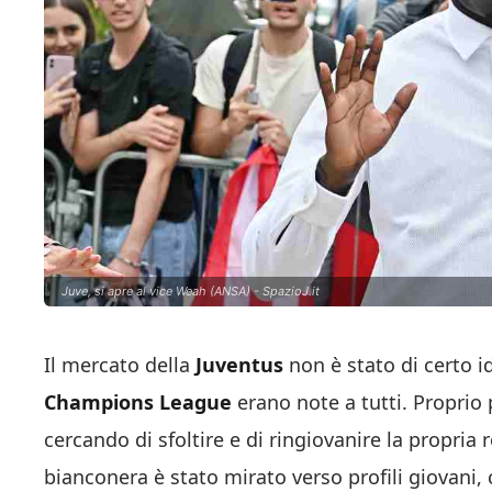
Juve, si apre al vice Weah (ANSA) - SpazioJ.it
Il mercato della
Juventus
non è stato di certo id
Champions League
erano note a tutti. Proprio p
cercando di sfoltire e di ringiovanire la propria 
bianconera è stato mirato verso profili giovani,