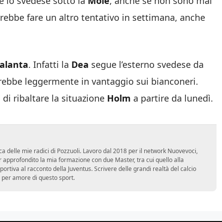
e lo svedese sotto la
Mole
, anche se non sono mai
orrebbe fare un altro tentativo in settimana, anche
alanta
. Infatti la
Dea
segue l’esterno svedese da
arebbe leggermente in vantaggio sui bianconeri.
 di ribaltare la situazione
Holm
a partire da lunedì.
ca delle mie radici di Pozzuoli. Lavoro dal 2018 per il network Nuovevoci,
approfondito la mia formazione con due Master, tra cui quello alla
 sportiva al racconto della Juventus. Scrivere delle grandi realtà del calcio
 per amore di questo sport.