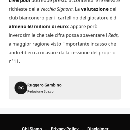
Liverpool
potrebbe presto accontentare le elevate
richieste della
Vecchia Signora
. La
valutazione
del
club bianconero per il cartellino del giocatore è di
almeno 60 milioni di euro
: appare però
inverosimile che tale cifra possa spaventare i
Reds,
a maggior ragione visto l’importante incasso che
andrebbero a ricavare dalla cessione del proprio
n°11.
Ruggero Gambino
RG
Redazione SpazioJ
Chi Siamo
Privacy Policy
Disclaimer