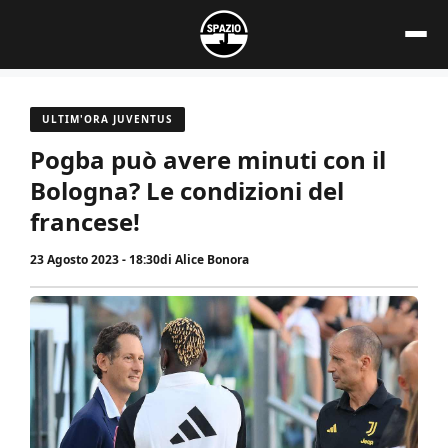
Vai
al
contenuto
ULTIM'ORA JUVENTUS
Pogba può avere minuti con il
Bologna? Le condizioni del
francese!
23 Agosto 2023 - 18:30
di
Alice Bonora