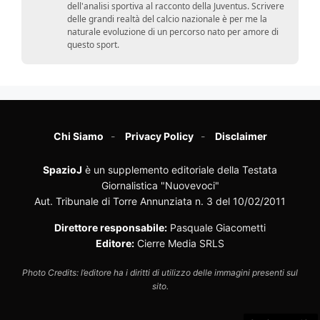
dell'analisi sportiva al racconto della Juventus. Scrivere
delle grandi realtà del calcio nazionale è per me la
naturale evoluzione di un percorso nato per amore di
questo sport.
Chi Siamo
Privacy Policy
Disclaimer
SpazioJ
è un supplemento editoriale della Testata
Giornalistica "Nuovevoci"
Aut. Tribunale di Torre Annunziata n. 3 del 10/02/2011
Direttore responsabile:
Pasquale Giacometti
Editore:
Cierre Media SRLS
Photo Credits: l’editore ha i diritti di utilizzo delle immagini presenti sul
sito.