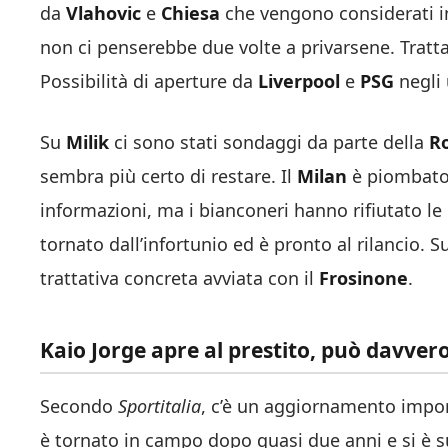
da
Vlahovic
e
Chiesa
che vengono considerati inc
non ci penserebbe due volte a privarsene. Tratta
Possibilità di aperture da
Liverpool
e
PSG
negli 
Su
Milik
ci sono stati sondaggi da parte della
R
sembra più certo di restare. Il
Milan
è piombat
informazioni, ma i bianconeri hanno rifiutato le 
tornato dall’infortunio ed è pronto al rilancio. S
trattativa concreta avviata con il
Frosinone
.
Kaio Jorge apre al prestito, può davvero
Secondo
Sportitalia
, c’è un aggiornamento impor
è tornato in campo dopo quasi due anni e si è s