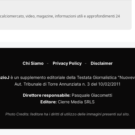
o, calciomercato, video, magazine, informazioni utili e approfondimenti 24
Chi Siamo
Privacy Policy
Disclaimer
zioJ
è un supplemento editoriale della Testata Giornalistica "Nuovev
Aut. Tribunale di Torre Annunziata n. 3 del 10/02/2011
Direttore responsabile:
Pasquale Giacometti
Editore:
Cierre Media SRLS
Photo Credits: l’editore ha i diritti di utilizzo delle immagini presenti sul sito.