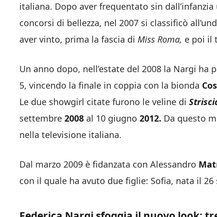
italiana. Dopo aver frequentato sin dall’infanzia
concorsi di bellezza, nel 2007 si classificò all’
aver vinto,
prima la fascia di
Miss Roma,
e poi il
Un anno dopo, nell’estate del 2008 la Nargi ha 
5, vincendo la finale in coppia con la bionda
Cos
Le due showgirl citate furono le veline di
Strisci
settembre
2008
al 10 giugno
2012.
Da questo mo
nella televisione italiana.
Dal marzo 2009
è fidanzata con Alessandro
Mat
con il quale ha avuto due figlie: Sofia, nata il 2
Federica Nargi sfoggia il nuovo look: tr