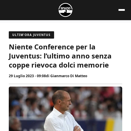
Vai
al
contenuto
ULTIM'ORA JUVENTUS
Niente Conference per la
Juventus: l’ultimo anno senza
coppe rievoca dolci memorie
29 Luglio 2023 - 09:08
di
Gianmarco Di Matteo