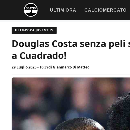
Vai
ULTIM’ORA
CALCIOMERCATO
al
contenuto
ULTIM'ORA JUVENTUS
Douglas Costa senza peli s
a Cuadrado!
29 Luglio 2023 - 10:39
di
Gianmarco Di Matteo