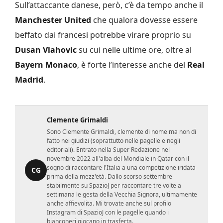
Sull’attaccante danese, però, c’è da tempo anche il
Manchester United
che qualora dovesse essere
beffato dai francesi potrebbe virare proprio su
Dusan Vlahovic
su cui nelle ultime ore, oltre al
Bayern Monaco
, è forte l’interesse anche del
Real
Madrid
.
Clemente Grimaldi
Sono Clemente Grimaldi, clemente di nome ma non di
fatto nei giudizi (soprattutto nelle pagelle e negli
editoriali). Entrato nella Super Redazione nel
novembre 2022 all'alba del Mondiale in Qatar con il
sogno di raccontare l'Italia a una competizione iridata
CG
prima della mezz'età. Dallo scorso settembre
stabilmente su SpazioJ per raccontare tre volte a
settimana le gesta della Vecchia Signora, ultimamente
anche affievolita. Mi trovate anche sul profilo
Instagram di SpazioJ con le pagelle quando i
bianconeri giocano in trasferta.