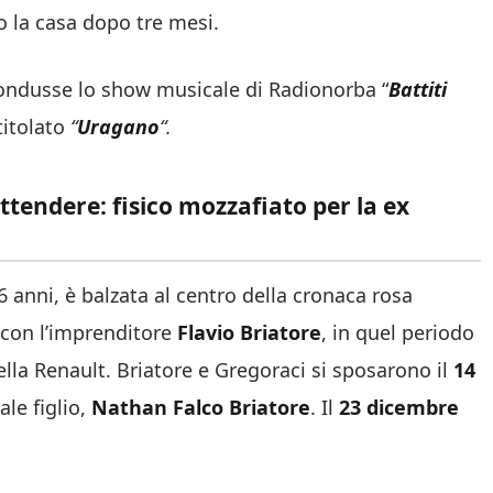
 la casa dopo tre mesi.
condusse lo show musicale di Radionorba “
Battiti
titolato
“
Uragano
“.
attendere: fisico mozzafiato per la ex
 6 anni, è balzata al centro della cronaca rosa
 con l’imprenditore
Flavio Briatore
, in quel periodo
ella Renault. Briatore e Gregoraci si sposarono il
14
le figlio,
Nathan Falco Briatore
. Il
23 dicembre