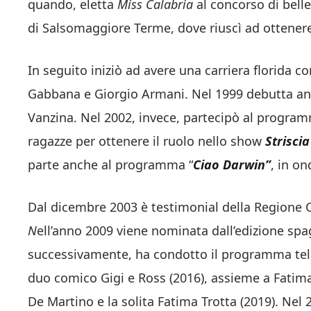
quando, eletta
Miss Calabria
al concorso di bellez
di Salsomaggiore Terme, dove riuscì ad ottenere 
In seguito iniziò ad avere una carriera florida co
Gabbana e Giorgio Armani. Nel 1999 debutta an
Vanzina. Nel 2002, invece, partecipò al programm
ragazze per ottenere il ruolo nello show
Striscia
parte anche al programma “
Ciao Darwin”
, in on
Dal dicembre 2003 è testimonial della Regione 
N
ell’anno 2009 viene nominata dall’edizione sp
successivamente, ha condotto il programma tele
duo comico Gigi e Ross (2016), assieme a Fatima 
De Martino e la solita Fatima Trotta (2019). Nel