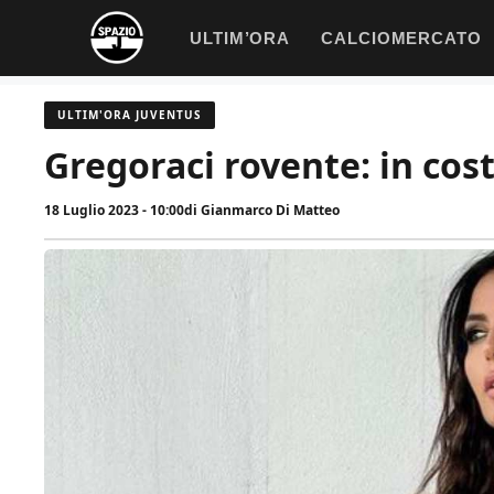
Vai
ULTIM’ORA
CALCIOMERCATO
al
contenuto
ULTIM'ORA JUVENTUS
Gregoraci rovente: in cos
18 Luglio 2023 - 10:00
di
Gianmarco Di Matteo