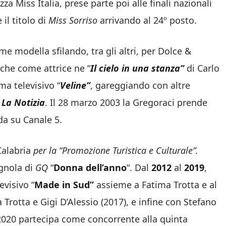
za Miss Italia, prese parte poi alle finali nazionali
il titolo di
Miss Sorriso
arrivando al 24º posto.
me modella sfilando, tra gli altri,
per Dolce &
che come attrice ne “
Il cielo in una stanza”
di Carlo
a televisivo “
Veline”
, gareggiando con altre
 La Notizia
. Il 28 marzo 2003 la Gregoraci prende
da su Canale 5.
Calabria
per la “Promozione Turistica e Culturale”.
agnola di
GQ
“
Donna dell’anno
“. Dal
2012
al
2019
,
visivo “
Made in Sud”
assieme a Fatima Trotta e al
Trotta e Gigi D’Alessio (2017), e infine con Stefano
 2020 partecipa come concorrente alla quinta