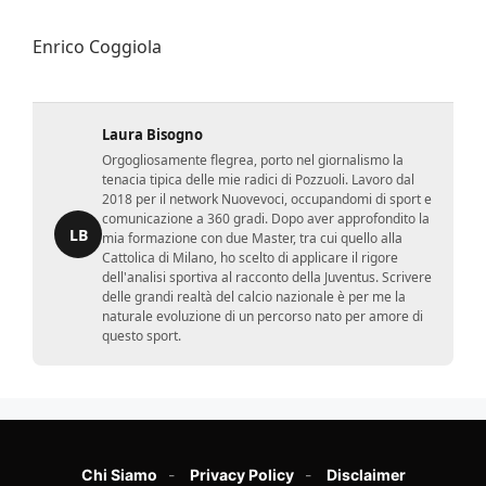
Enrico Coggiola
Laura Bisogno
Orgogliosamente flegrea, porto nel giornalismo la
tenacia tipica delle mie radici di Pozzuoli. Lavoro dal
2018 per il network Nuovevoci, occupandomi di sport e
comunicazione a 360 gradi. Dopo aver approfondito la
LB
mia formazione con due Master, tra cui quello alla
Cattolica di Milano, ho scelto di applicare il rigore
dell'analisi sportiva al racconto della Juventus. Scrivere
delle grandi realtà del calcio nazionale è per me la
naturale evoluzione di un percorso nato per amore di
questo sport.
Chi Siamo
Privacy Policy
Disclaimer