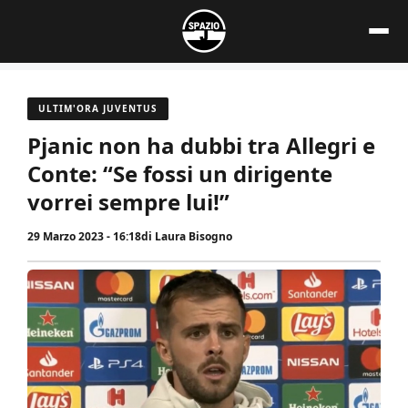
Vai
al
contenuto
ULTIM'ORA JUVENTUS
Pjanic non ha dubbi tra Allegri e
Conte: “Se fossi un dirigente
vorrei sempre lui!”
29 Marzo 2023 - 16:18
di
Laura Bisogno