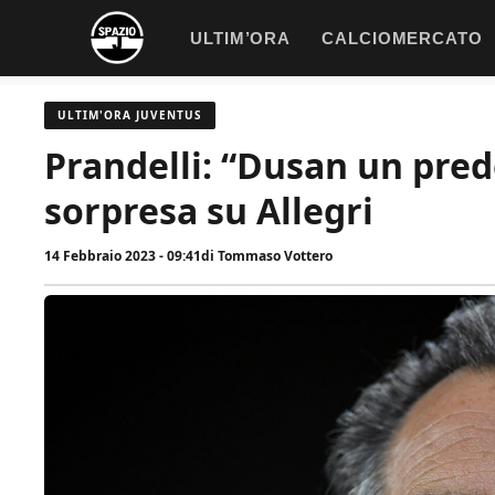
Vai
ULTIM’ORA
CALCIOMERCATO
al
contenuto
ULTIM'ORA JUVENTUS
Prandelli: “Dusan un prede
sorpresa su Allegri
14 Febbraio 2023 - 09:41
di
Tommaso Vottero