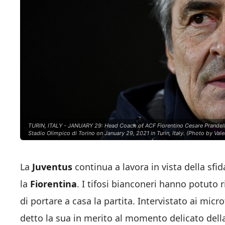
TURIN, ITALY - JANUARY 29: Head Coach of ACF Fiorentino Cesare Prandelli 
Stadio Olimpico di Torino on January 29, 2021 in Turin, Italy. (Photo by Val
La
Juventus
continua a lavora in vista della sfid
la
Fiorentina
. I tifosi bianconeri hanno potut
di portare a casa la partita. Intervistato ai micr
detto la sua in merito al momento delicato della