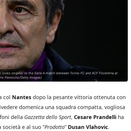
looks on prior to the Serie A match between Torino FC and ACF Fiorentina at
erio Pennicino/Getty Images)
a col
Nantes
dopo la pesante vittoria ottenuta con
o rivedere domenica una squadra compatta, vogliosa
ofoni della
Gazzetta dello Sport
,
Cesare Prandelli
ha
 società e al suo “
Prodotto
”
Dusan Vlahovic
.