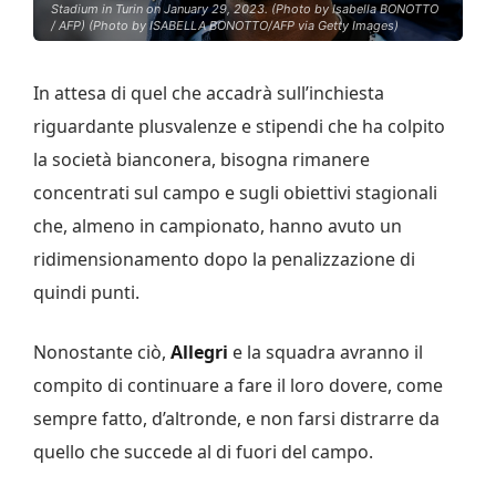
Stadium in Turin on January 29, 2023. (Photo by Isabella BONOTTO
/ AFP) (Photo by ISABELLA BONOTTO/AFP via Getty Images)
In attesa di quel che accadrà sull’inchiesta
riguardante plusvalenze e stipendi che ha colpito
la società bianconera, bisogna rimanere
concentrati sul campo e sugli obiettivi stagionali
che, almeno in campionato, hanno avuto un
ridimensionamento dopo la penalizzazione di
quindi punti.
Nonostante ciò,
Allegri
e la squadra avranno il
compito di continuare a fare il loro dovere, come
sempre fatto, d’altronde, e non farsi distrarre da
quello che succede al di fuori del campo.