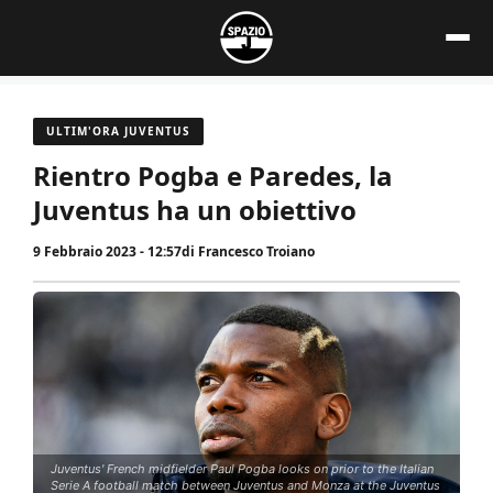
Vai
al
contenuto
ULTIM'ORA JUVENTUS
Rientro Pogba e Paredes, la
Juventus ha un obiettivo
9 Febbraio 2023 - 12:57
di
Francesco Troiano
Juventus' French midfielder Paul Pogba looks on prior to the Italian
Serie A football match between Juventus and Monza at the Juventus