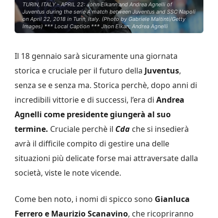
TURIN, ITALY - APRIL 22: John Elkann and Andrea Agnelli of
Juventus during the serie A match between Juventus and SSC Napoli
on April 22, 2018 in Turin, Italy. (Photo by Gabriele Maltinti/Getty
Images) *** Local Caption *** Jhon Elkan; Andrea Agnelli
Il 18 gennaio sarà sicuramente una giornata
storica e cruciale per il futuro della
Juventus
,
senza se e senza ma. Storica perchè, dopo anni di
incredibili vittorie e di successi, l’era di
Andrea
Agnelli come presidente giungerà al suo
termine.
Cruciale perchè il
Cda
che si insedierà
avrà il difficile compito di gestire una delle
situazioni più delicate forse mai attraversate dalla
società, viste le note vicende.
Come ben noto, i nomi di spicco sono
Gianluca
Ferrero e Maurizio Scanavino
, che ricopriranno