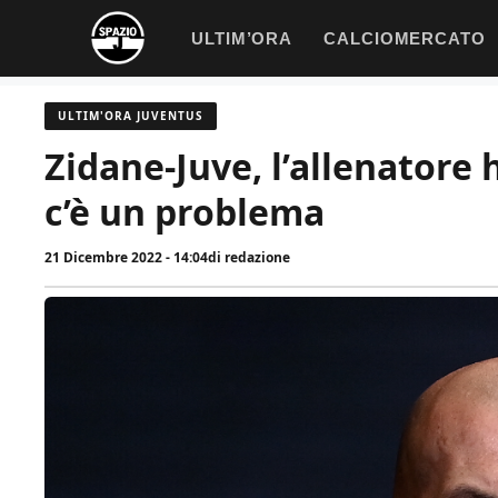
Vai
ULTIM’ORA
CALCIOMERCATO
al
contenuto
ULTIM'ORA JUVENTUS
Zidane-Juve, l’allenatore 
c’è un problema
21 Dicembre 2022 - 14:04
di
redazione