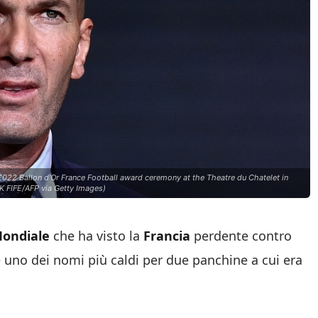
2022 Ballon d'Or France Football award ceremony at the Theatre du Chatelet in
K FIFE/AFP via Getty Images)
ondiale
che ha visto la
Francia
perdente contro
e uno dei nomi più caldi per due panchine a cui era