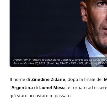
French former forward football player Zinedine Zidane looks on during the 
Paris on October 17, 2022. (Photo by FRANCK FIFE / AFP) (Photo by FRANC
Il nome di
Zinedine Zidane
, dopo la finale del
M
l’
Argentina
di
Lionel Messi
, è tornato ad esser
già stato accostato in passato.