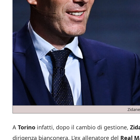
Zidane
A
Torino
infatti, dopo il cambio di gestione,
Zi
dirigenza bianconera. L’ex allenatore del
Real M