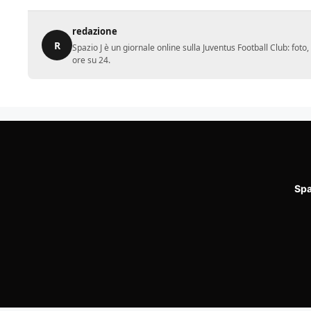
redazione
R
Spazio J è un giornale online sulla Juventus Football Club: fot
ore su 24.
Spa