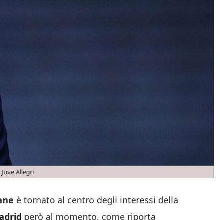
 Juve Allegri
dane
è tornato al centro degli interessi della
adrid
però al momento, come riporta