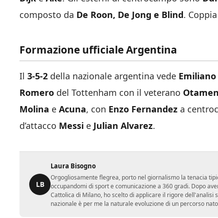
composto da
De Roon, De Jong e Blind
. Coppia
Formazione ufficiale Argentina
Il
3-5-2
della nazionale argentina vede
Emiliano
Romero
del Tottenham con il veterano
Otamen
Molina
e
Acuna
, con
Enzo Fernandez
a centro
d’attacco
Messi
e
Julian Alvarez
.
Laura Bisogno
Orgogliosamente flegrea, porto nel giornalismo la tenacia tipi
LB
occupandomi di sport e comunicazione a 360 gradi. Dopo aver 
Cattolica di Milano, ho scelto di applicare il rigore dell'analisi
nazionale è per me la naturale evoluzione di un percorso nato