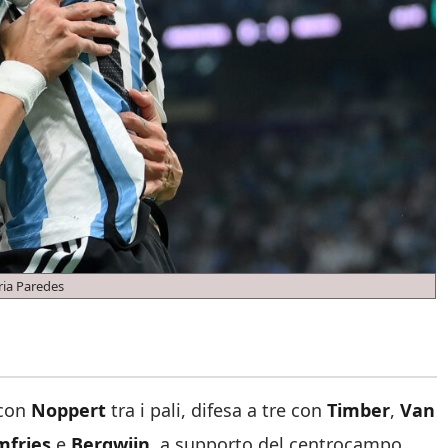
ria Paredes
con
Noppert
tra i pali, difesa a tre con
Timber
,
Van
fries
e
Bergwijn
, a supporto del centrocampo