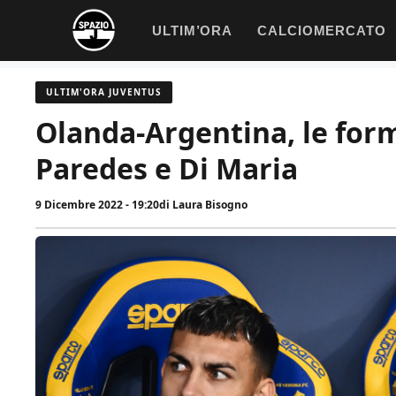
Vai
ULTIM’ORA
CALCIOMERCATO
al
contenuto
ULTIM'ORA JUVENTUS
Olanda-Argentina, le forma
Paredes e Di Maria
9 Dicembre 2022 - 19:20
di
Laura Bisogno