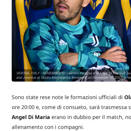
VERONA, ITALY - NOVEMBER 10: Leandro Paredes and Angel Di Maria of Juve
and Juventus at Stadio Marcantonio Bentegodi on November 10, 2022 in Vero
Sono state rese note le formazioni ufficiali di
Ol
ore 20:00 e, come di consueto, sarà trasmessa 
Angel Di Maria
erano in dubbio per il match, no
allenamento con i compagni.