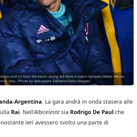
ntus look on from the bench during the Serie A match between Hellas Verona
na, Italy. (Photo by Alessandro Sabattini/Getty Images)
anda-Argentina
. La gara andrà in onda stasera alle
sulla
Rai
. Nell’
Albiceleste
sia
Rodrigo De Paul
che
nostante ieri avessero svolto una parte di