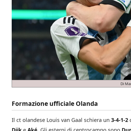
Di Ma
Formazione ufficiale Olanda
Il ct olandese Louis van Gaal schiera un
3-4-1-2
Dijk
e
Aké
. Gli esterni di centrocampo sono
Dum