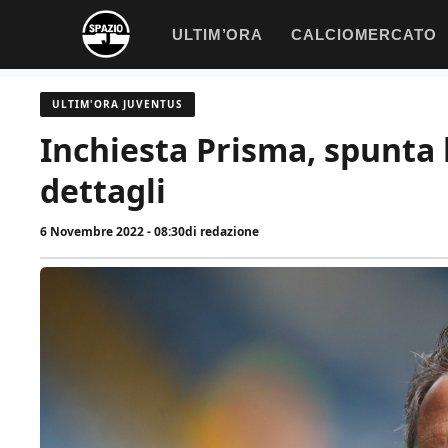
Vai
ULTIM’ORA
CALCIOMERCATO
al
contenuto
ULTIM'ORA JUVENTUS
Inchiesta Prisma, spunta l
dettagli
6 Novembre 2022 - 08:30
di
redazione