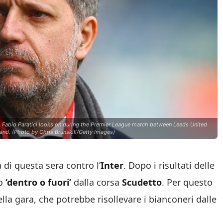
Fabio Paratici looks on during the Premier League match between Leeds United
and. (Photo by Chris Brunskill/Getty Images)
 di questa sera contro l’
Inter
. Dopo i risultati delle
io
‘dentro o fuori’
dalla corsa
Scudetto
. Per questo
 della gara, che potrebbe risollevare i bianconeri dalle