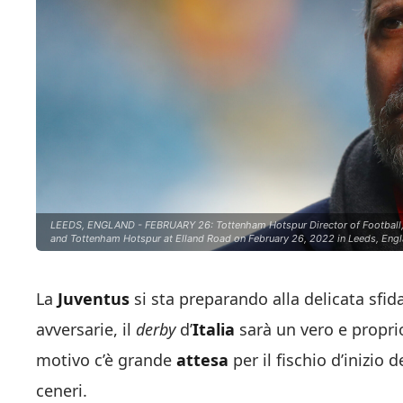
LEEDS, ENGLAND - FEBRUARY 26: Tottenham Hotspur Director of Football, 
and Tottenham Hotspur at Elland Road on February 26, 2022 in Leeds, Engl
La
Juventus
si sta preparando alla delicata sfida
avversarie, il
derby
d’
Italia
sarà un vero e propr
motivo c’è grande
attesa
per il fischio d’inizio
ceneri.