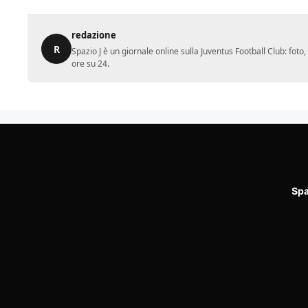
redazione
R
Spazio J è un giornale online sulla Juventus Football Club: fot
ore su 24.
Spa