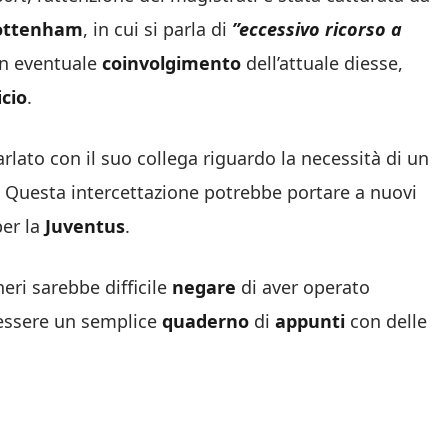
ottenham
, in cui si parla di
”eccessivo ricorso a
 un eventuale
coinvolgimento
dell’attuale diesse,
icio
.
arlato con il suo collega riguardo la necessità di un
. Questa intercettazione potrebbe portare a nuovi
per la
Juventus
.
eri sarebbe difficile
negare
di aver operato
 essere un semplice
quaderno
di
appunti
con delle