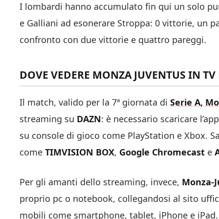
I lombardi hanno accumulato fin qui un solo pu
e Galliani ad esonerare Stroppa: 0 vittorie, un p
confronto con due vittorie e quattro pareggi.
DOVE VEDERE MONZA JUVENTUS IN TV
Il match, valido per la 7ª giornata di
Serie A, M
streaming su
DAZN
: è necessario scaricare l’ap
su console di gioco come PlayStation e Xbox. Sar
come
TIMVISION BOX
,
Google Chromecast
e
Per gli amanti dello streaming, invece,
Monza-J
proprio pc o notebook, collegandosi al sito uffici
mobili come smartphone, tablet, iPhone e iPad.