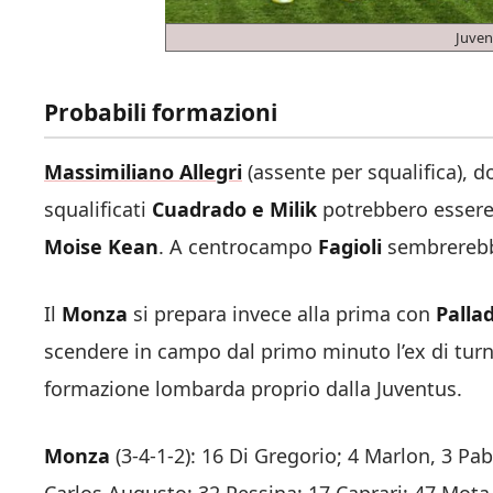
Juve
Probabili formazioni
Massimiliano Allegri
(assente per squalifica), d
squalificati
Cuadrado e Milik
potrebbero essere
Moise Kean
. A centrocampo
Fagioli
sembrerebb
Il
Monza
si prepara invece alla prima con
Palla
scendere in campo dal primo minuto l’ex di tur
formazione lombarda proprio dalla Juventus.
Monza
(3-4-1-2): 16 Di Gregorio; 4 Marlon, 3 Pab
Carlos Augusto; 32 Pessina; 17 Caprari; 47 Mota