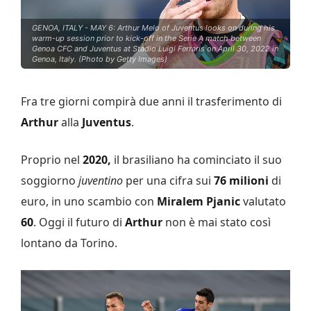
GENOA, ITALY - MAY 6: Arthur Melo of Juventus looks on during his
warm-up session prior to kick-off in the Serie A match between
Genoa CFC and Juventus at Stadio Luigi Ferraris on April 30, 2022 in
Genoa, Italy. (Photo by Getty Images)
Fra tre giorni compirà due anni il trasferimento di
Arthur
alla
Juventus
.
Proprio nel
2020,
il brasiliano
ha cominciato il suo
soggiorno
juventino
per una cifra sui
76 milioni
di
euro, in uno scambio con
Miralem Pjanic
valutato
60
. Oggi il futuro di
Arthur
non è mai stato così
lontano da Torino.