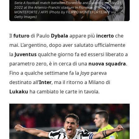
Serie A football match between Fiorentina and Juventus on May 21,
2022 at the Artemio-Franchi stadium in Florence. (Photo by Filippo
MONTEFORTE / AFP) (Photo by FILIPPO MONTEFORTE/AFP via
Getty Images)
Il
futuro
di Paulo
Dybala
appare più
incerto
che
mai. L’argentino, dopo aver salutato ufficialmente
la
Juventus
qualche giorno fa ed essersi liberato a
parametro zero, è in cerca di una
nuova squadra
.
Fino a qualche settimane fa la
Joya
pareva
destinato all’
Inter
, ma il ritorno a Milano di
Lukaku
ha cambiato le carte in tavola.