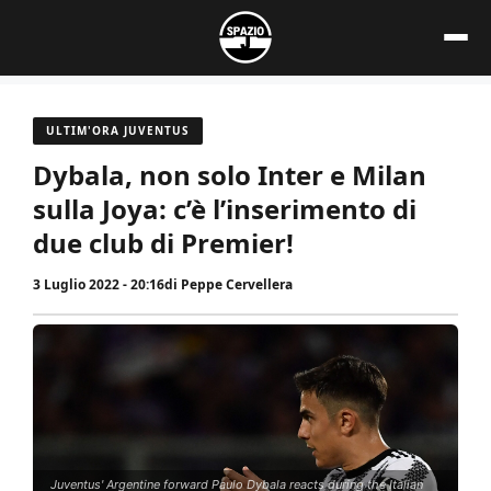
Vai
al
contenuto
ULTIM'ORA JUVENTUS
Dybala, non solo Inter e Milan
sulla Joya: c’è l’inserimento di
due club di Premier!
3 Luglio 2022 - 20:16
di
Peppe Cervellera
Juventus' Argentine forward Paulo Dybala reacts during the Italian