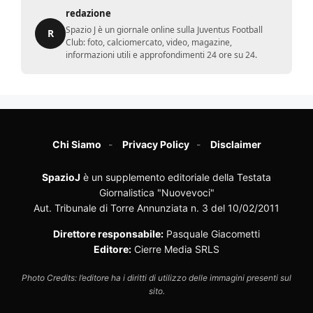
redazione
Spazio J è un giornale online sulla Juventus Football
R
Club: foto, calciomercato, video, magazine,
informazioni utili e approfondimenti 24 ore su 24.
Chi Siamo
Privacy Policy
Disclaimer
SpazioJ
è un supplemento editoriale della Testata
Giornalistica "Nuovevoci"
Aut. Tribunale di Torre Annunziata n. 3 del 10/02/2011
Direttore responsabile:
Pasquale Giacometti
Editore:
Cierre Media SRLS
Photo Credits: l’editore ha i diritti di utilizzo delle immagini presenti sul
sito.