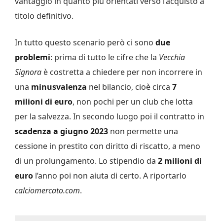
vantaggio in quanto più orientati verso l’acquisto a
titolo definitivo.
In tutto questo scenario però ci sono
due
problemi
: prima di tutto le cifre che la
Vecchia
Signora
è costretta a chiedere per non incorrere in
una
minusvalenza
nel bilancio, cioè circa
7
milioni di euro
, non pochi per un club che lotta
per la salvezza. In secondo luogo poi il contratto in
scadenza a giugno 2023
non permette una
cessione in prestito con diritto di riscatto, a meno
di un prolungamento. Lo stipendio da
2 milioni di
euro
l’anno poi non aiuta di certo. A riportarlo
calciomercato.com
.