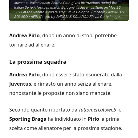
Juventus' Italian coach Andrea Pirlo gives instructions during the
Italian Serie A football match Bologna vs Juventus Turin on May 23,
2021 at the Renato-Dall'Ara stadium in Bologna. (Photo by ANDREAS
SOLARO / AFP) (Photo by ANDREAS SOLARO/AFP via Getty Images)
Andrea Pirlo
, dopo un anno di stop, potrebbe
tornare ad allenare.
La prossima squadra
Andrea Pirlo
, dopo essere stato esonerato dalla
Juventus
, è rimasto un anno senza allenare,
nonostante le proposte non siano mancate.
Secondo quanto riportato da
Tuttomercatoweb
lo
Sporting Braga
ha individuato in
Pirlo
la prima
scelta come allenatore per la prossima stagione.