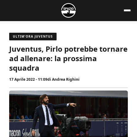
Vai
al
contenuto
ULTIM'ORA JUVENTUS
Juventus, Pirlo potrebbe tornare
ad allenare: la prossima
squadra
17 Aprile 2022 - 11:09
di
Andrea Righini