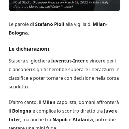
FC at Stadio Giuseppe Meazza on March 12, 2022 in Milan, Italy.
(Photo by Marco Luzzani/Getty Images)
Le parole di
Stefano Pioli
alla vigilia di
Milan-
Bologna
.
Le dichiarazioni
Stasera si giocherà
Juventus-Inter
e vincere per i
bianconeri significherebbe superare i nerazzurri in
classifica e poter tornare con decisione nella corsa
scudetto.
D’altro canto, il
Milan
capolista, domani affronterà
il
Bologna
e complice lo scontro diretto tra
Juve
e
Inter
, ma anche tra
Napoli
e
Atalanta
, potrebbe
tentare una mini fuga.