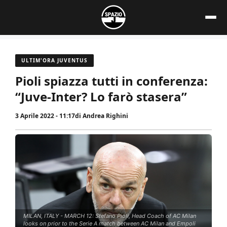
Vai
al
contenuto
ULTIM'ORA JUVENTUS
Pioli spiazza tutti in conferenza:
“Juve-Inter? Lo farò stasera”
3 Aprile 2022 - 11:17
di
Andrea Righini
MILAN, ITALY - MARCH 12: Stefano Pioli, Head Coach of AC Milan
looks on prior to the Serie A match between AC Milan and Empoli