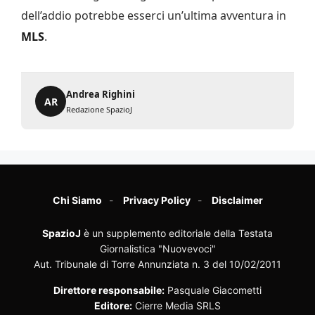
dell’addio potrebbe esserci un’ultima avventura in
MLS
.
Andrea Righini
AR
Redazione SpazioJ
Chi Siamo
Privacy Policy
Disclaimer
SpazioJ
è un supplemento editoriale della Testata
Giornalistica "Nuovevoci"
Aut. Tribunale di Torre Annunziata n. 3 del 10/02/2011
Direttore responsabile:
Pasquale Giacometti
Editore:
Cierre Media SRLS