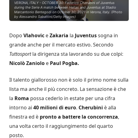
VERONA, ITALY - OCTOBER 30: Federico Cherubini of Juventus
during the Serie A match between Hellas and Juventus at Stadio
Marcantonio Bentegodi on October 30, 2021 in Verona, Italy. (Photo
by Alessandro Sabattini/Getty Images)
Dopo
Vlahovic
e
Zakaria
la
Juventus
sogna in
grande anche per il mercato estivo. Secondo
Tuttosport
la dirigenza sta lavorando su due colpi:
Nicolò Zaniolo
e
Paul Pogba.
Il talento giallorosso non è solo il primo nome sulla
lista ma anche il più concreto. La sensazione è che
la
Roma
possa cederlo in estate per una cifra
intorno ai
40 milioni di euro
.
Cherubini
è alla
finestra ed è
pronto a battere la concorrenza
,
una volta certo il raggiungimento del quarto
posto.