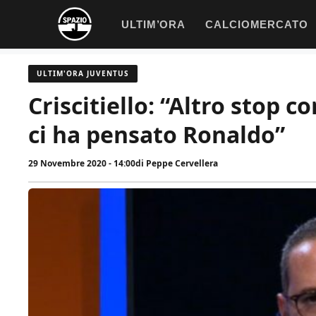
Vai
ULTIM’ORA
CALCIOMERCATO
al
contenuto
ULTIM'ORA JUVENTUS
Criscitiello: “Altro stop c
ci ha pensato Ronaldo”
29 Novembre 2020 - 14:00
di
Peppe Cervellera