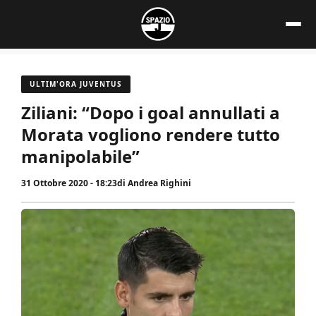
Vai
al
contenuto
ULTIM'ORA JUVENTUS
Ziliani: “Dopo i goal annullati a
Morata vogliono rendere tutto
manipolabile”
31 Ottobre 2020 - 18:23
di
Andrea Righini