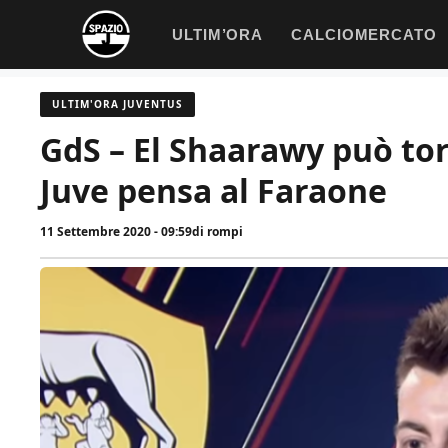
Vai
ULTIM’ORA
CALCIOMERCATO
al
contenuto
ULTIM'ORA JUVENTUS
GdS – El Shaarawy può tor
Juve pensa al Faraone
11 Settembre 2020 - 09:59
di
rompi