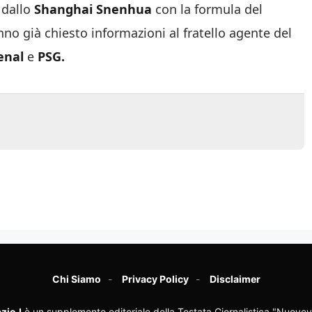
 dallo
Shanghai Snenhua
con la formula del
anno già chiesto informazioni al fratello agente del
enal
e
PSG.
Chi Siamo
Privacy Policy
Disclaimer
zioJ
è un supplemento editoriale della Testata Giornalistica "Nuovev