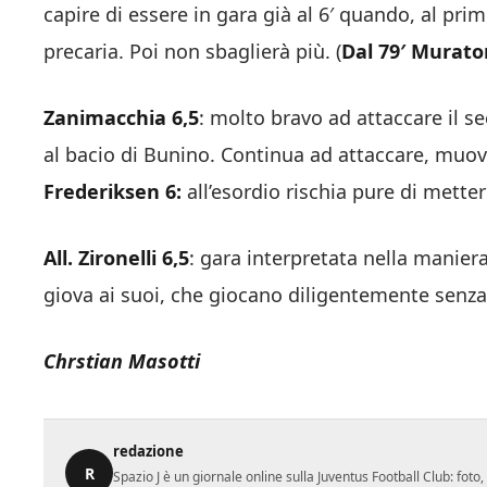
capire di essere in gara già al 6′ quando, al pri
precaria. Poi non sbaglierà più. (
Dal 79′ Murator
Zanimacchia 6,5
: molto bravo ad attaccare il s
al bacio di Bunino. Continua ad attaccare, muove
Frederiksen 6:
all’esordio rischia pure di metterc
All. Zironelli 6,5
: gara interpretata nella maniera 
giova ai suoi, che giocano diligentemente senza
Chrstian Masotti
redazione
R
Spazio J è un giornale online sulla Juventus Football Club: fot