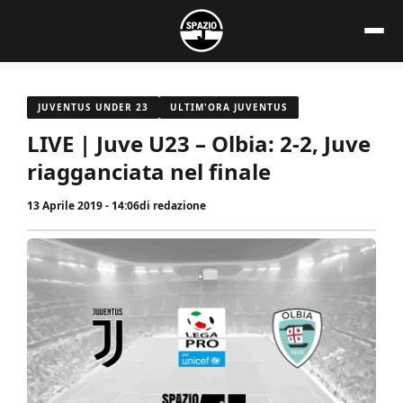
Vai
al
contenuto
JUVENTUS UNDER 23
ULTIM'ORA JUVENTUS
LIVE | Juve U23 – Olbia: 2-2, Juve
riagganciata nel finale
13 Aprile 2019 - 14:06
di
redazione