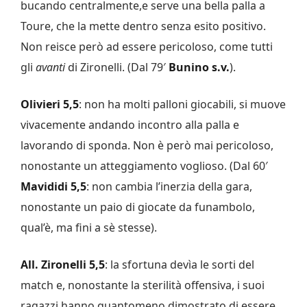
bucando centralmente,e serve una bella palla a
Toure, che la mette dentro senza esito positivo.
Non reisce però ad essere pericoloso, come tutti
gli
avanti
di Zironelli. (Dal 79′
Bunino s.v.
).
Olivieri 5,5
: non ha molti palloni giocabili, si muove
vivacemente andando incontro alla palla e
lavorando di sponda. Non è però mai pericoloso,
nonostante un atteggiamento voglioso. (Dal 60′
Mavididi 5,5
: non cambia l’inerzia della gara,
nonostante un paio di giocate da funambolo,
qual’è, ma fini a sè stesse).
All. Zironelli 5,5
: la sfortuna devìa le sorti del
match e, nonostante la sterilità offensiva, i suoi
ragazzi hanno quantomeno dimostrato di essere