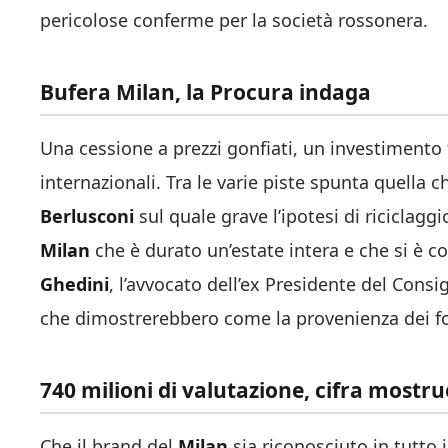
pericolose conferme per la società rossonera.
Bufera Milan, la Procura indaga
Una cessione a prezzi gonfiati, un investimento
internazionali. Tra le varie piste spunta quella
Berlusconi
sul quale grave l’ipotesi di riciclagg
Milan
che è durato un’estate intera e che si è c
Ghedini
, l’avvocato dell’ex Presidente del Cons
che dimostrerebbero come la provenienza dei fon
740 milioni di valutazione, cifra mostr
Che il brand del
Milan
sia riconosciuto in tutto