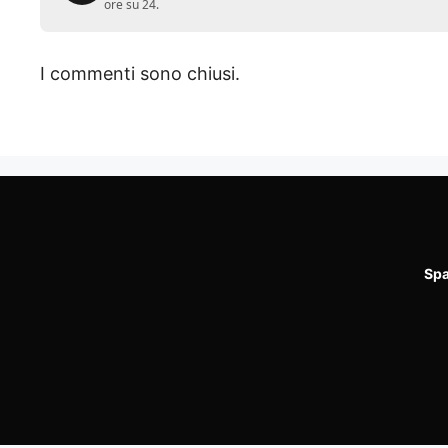
ore su 24.
I commenti sono chiusi.
Spa