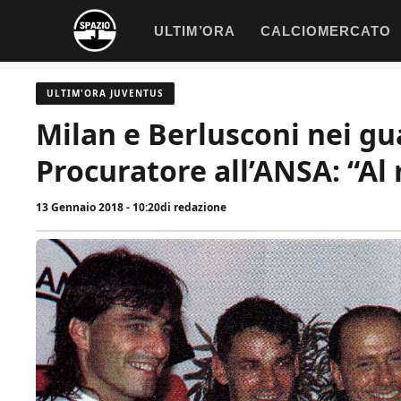
Vai
ULTIM’ORA
CALCIOMERCATO
al
contenuto
ULTIM'ORA JUVENTUS
Milan e Berlusconi nei guai
Procuratore all’ANSA: “A
13 Gennaio 2018 - 10:20
di
redazione