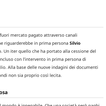
 fuori mercato pagato attraverso canali
 che riguarderebbe in prima persona
Silvio
io. Un iter quello che ha portato alla cessione del
oncluso con l’intervento in prima persona di
iglio. Alla base delle nuove indagini dei documenti
di non sia proprio così lecita.
uosa
 il mondo è innegabile. Che una società però paghi