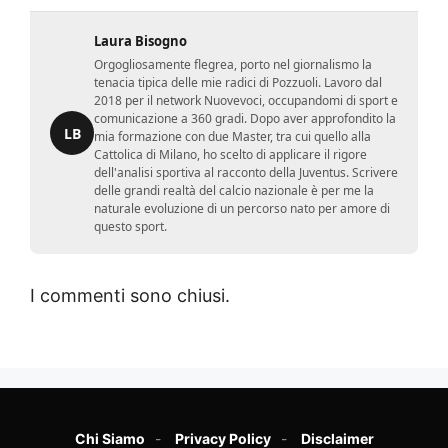
Laura Bisogno
Orgogliosamente flegrea, porto nel giornalismo la
tenacia tipica delle mie radici di Pozzuoli. Lavoro dal
2018 per il network Nuovevoci, occupandomi di sport e
comunicazione a 360 gradi. Dopo aver approfondito la
LB
mia formazione con due Master, tra cui quello alla
Cattolica di Milano, ho scelto di applicare il rigore
dell'analisi sportiva al racconto della Juventus. Scrivere
delle grandi realtà del calcio nazionale è per me la
naturale evoluzione di un percorso nato per amore di
questo sport.
I commenti sono chiusi.
Chi Siamo
Privacy Policy
Disclaimer