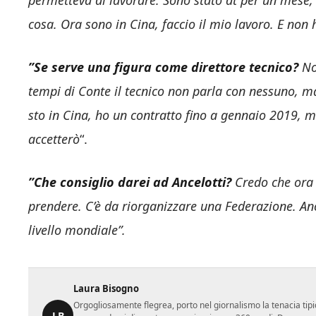
permetteva di lavorare. Sono stato dt per un mese, 
cosa. Ora sono in Cina, faccio il mio lavoro. E non 
”Se serve una figura come direttore tecnico?
No
tempi di Conte il tecnico non parla con nessuno, m
sto in Cina, ho un contratto fino a gennaio 2019, m
accetterò
“.
”Che consiglio darei ad Ancelotti?
Credo che ora 
prendere. C’è da riorganizzare una Federazione. Ance
livello mondiale”.
Laura Bisogno
Orgogliosamente flegrea, porto nel giornalismo la tenacia tipi
LB