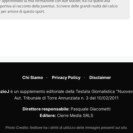
approfondito la mia formazione con due Master, tra cui quello alla
 sportiva al racconto della Juventus. Scrivere delle grandi realtà del calcio
 per amore di questo sport.
Chi Siamo
Privacy Policy
Disclaimer
zioJ
è un supplemento editoriale della Testata Giornalistica "Nuovev
Aut. Tribunale di Torre Annunziata n. 3 del 10/02/2011
Direttore responsabile:
Pasquale Giacometti
Editore:
Cierre Media SRLS
Photo Credits: l’editore ha i diritti di utilizzo delle immagini presenti sul sito.