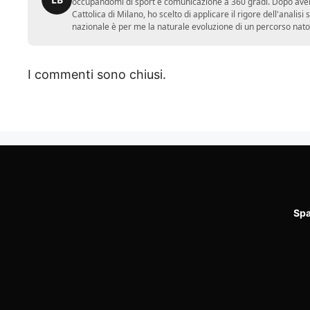
occupandomi di sport e comunicazione a 360 gradi. Dopo aver 
Cattolica di Milano, ho scelto di applicare il rigore dell'analisi
nazionale è per me la naturale evoluzione di un percorso nato
I commenti sono chiusi.
Spa