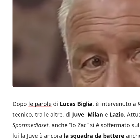
Dopo
le parole
di
Lucas Biglia
, è intervenuto a
tecnico, tra le altre, di
Juve
,
Milan
e
Lazio
. Att
Sportmediaset
, anche “lo Zac” si è soffermato su
lui la Juve è ancora
la squadra da battere
anche