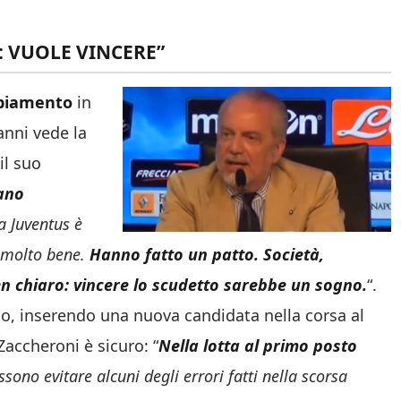
: VUOLE VINCERE”
biamento
in
anni vede la
il suo
ano
La Juventus è
o molto bene.
Hanno fatto un patto. Società,
ben chiaro: vincere lo scudetto sarebbe un sogno.
“.
rso, inserendo una nuova candidata nella corsa al
 Zaccheroni è sicuro: “
Nella lotta al primo posto
ssono evitare alcuni degli errori fatti nella scorsa