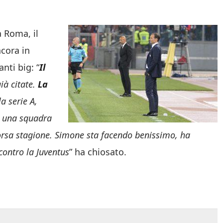
a Roma, il
cora in
anti big: “
Il
ià citate.
La
a serie A,
, una squadra
corsa stagione. Simone sta facendo benissimo, ha
contro la Juventus
” ha chiosato.