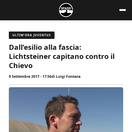
Vai
al
contenuto
ULTIM'ORA JUVENTUS
Dall’esilio alla fascia:
Lichtsteiner capitano contro il
Chievo
9 Settembre 2017 - 17:56
di
Luigi Fontana