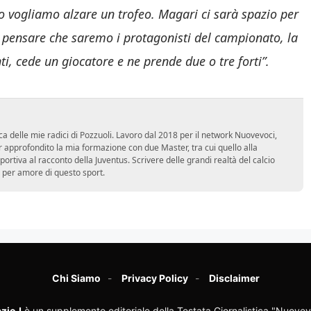
o vogliamo alzare un trofeo. Magari ci sarà spazio per
a pensare che saremo i protagonisti del campionato, la
, cede un giocatore e ne prende due o tre forti”.
ca delle mie radici di Pozzuoli. Lavoro dal 2018 per il network Nuovevoci,
approfondito la mia formazione con due Master, tra cui quello alla
 sportiva al racconto della Juventus. Scrivere delle grandi realtà del calcio
 per amore di questo sport.
Chi Siamo
Privacy Policy
Disclaimer
zioJ
è un supplemento editoriale della Testata Giornalistica "Nuovev