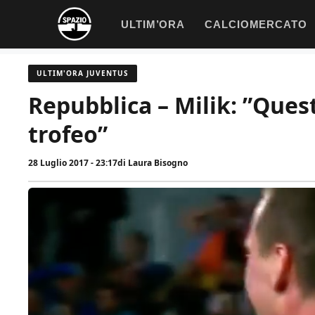
Vai
ULTIM’ORA
CALCIOMERCATO
al
contenuto
ULTIM'ORA JUVENTUS
Repubblica – Milik: ”Ques
trofeo”
28 Luglio 2017 - 23:17
di
Laura Bisogno