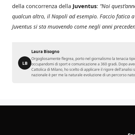
della concorrenza della
Juventus
:
“Noi quest’ann
qualcun altro, il Napoli ad esempio. Faccio fatica 
Juventus si sta muovendo come negli anni precedenti
Laura Bisogno
Orgogliosamente flegrea, porto nel giornalismo la tenacia tipi
LB
occupandomi di sport e comunicazione a 360 gradi. Dopo aver 
Cattolica di Milano, ho scelto di applicare il rigore dell'analisi
nazionale è per me la naturale evoluzione di un percorso nato
Spa