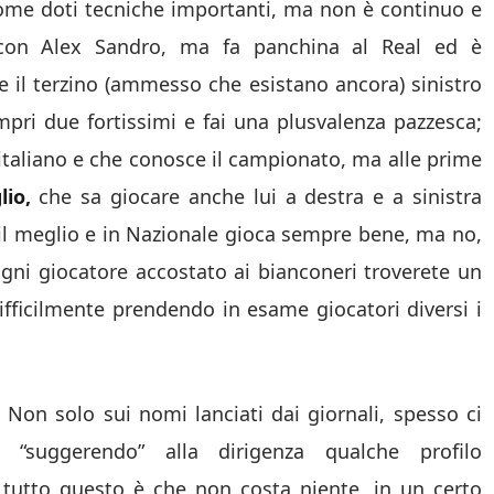
 come doti tecniche importanti, ma non è continuo e
on Alex Sandro, ma fa panchina al Real ed è
e il terzino (ammesso che esistano ancora) sinistro
pri due fortissimi e fai una plusvalenza pazzesca;
 italiano e che conosce il campionato, ma alle prime
lio,
che sa giocare anche lui a destra e a sinistra
 il meglio e in Nazionale gioca sempre bene, ma no,
ogni giocatore accostato ai bianconeri troverete un
difficilmente prendendo in esame giocatori diversi i
 Non solo sui nomi lanciati dai giornali, spesso ci
“suggerendo” alla dirigenza qualche profilo
i tutto questo è che non costa niente, in un certo