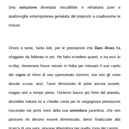
Una
soluzione
diventata inscalfibile e refrattaria pure a
qualsivoglia estemporanea genialata del preposto a coadiuvarne le
mosse.
Onore e tante, tante lodi, per le prestazioni che
Dani Alves
ha
sfoggiato da febbraio in poi. Ha fatto ricredere quanti, e tra essi lo
scriba, ritenevano fosse venuto in Italia per intonare il suo canto
del
cigno
al ritmo di uno spensierato turismo, ma non gli sono
dovute scuse, anzi, l’aver dimostrato di poter ancora essere,
magari non a tempo pieno, l’esterno basso più forte del pianeta,
dovrebbe indurre lui a chieder venia per le vergognose prestazioni
inscenate nei primi mesi della sua
avventura
juventina, che non
possono né devono essere dimenticate, bensì finalizzate alla
ricerca di una vera, giovane alternativa per quella zona del campo.