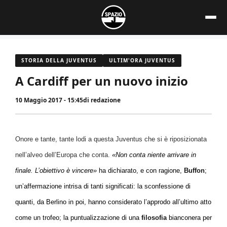
Vai
al
contenuto
STORIA DELLA JUVENTUS
ULTIM'ORA JUVENTUS
A Cardiff per un nuovo inizio
10 Maggio 2017 - 15:45
di
redazione
Onore e tante, tante lodi a questa Juventus che si è riposizionata
nell’alveo dell’Europa che conta.
«Non conta niente arrivare in
finale. L’obiettivo è vincere»
ha dichiarato, e con ragione,
Buffon
;
un’affermazione intrisa di tanti significati: la sconfessione di
quanti, da Berlino in poi, hanno considerato l’approdo all’ultimo atto
come un trofeo; la puntualizzazione di una
filosofia
bianconera per