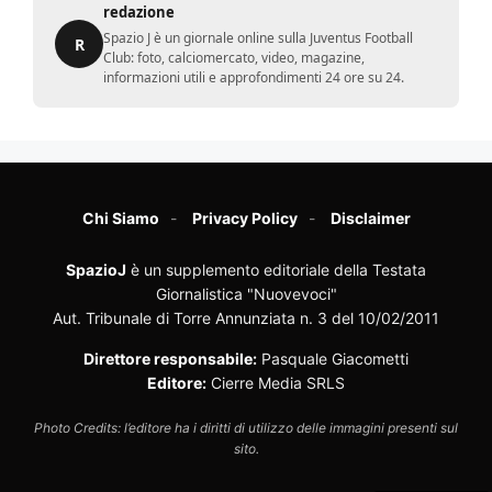
redazione
Spazio J è un giornale online sulla Juventus Football
R
Club: foto, calciomercato, video, magazine,
informazioni utili e approfondimenti 24 ore su 24.
Chi Siamo
Privacy Policy
Disclaimer
SpazioJ
è un supplemento editoriale della Testata
Giornalistica "Nuovevoci"
Aut. Tribunale di Torre Annunziata n. 3 del 10/02/2011
Direttore responsabile:
Pasquale Giacometti
Editore:
Cierre Media SRLS
Photo Credits: l’editore ha i diritti di utilizzo delle immagini presenti sul
sito.