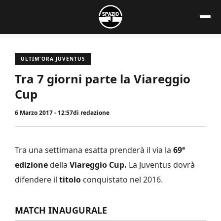
Vai
al
contenuto
ULTIM'ORA JUVENTUS
Tra 7 giorni parte la Viareggio
Cup
6 Marzo 2017 - 12:57
di
redazione
Tra una settimana esatta prenderà il via la
69ª
edizione
della
Viareggio Cup.
La Juventus dovrà
difendere il
titolo
conquistato nel 2016.
MATCH INAUGURALE