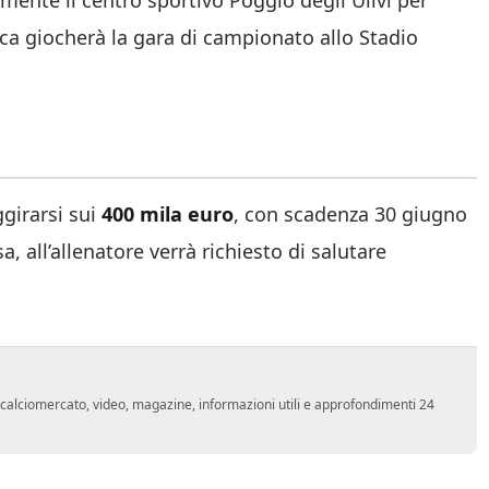
ente il centro sportivo Poggio degli Ulivi per
ca giocherà la gara di campionato allo Stadio
girarsi sui
400 mila euro
, con scadenza 30 giugno
all’allenatore verrà richiesto di salutare
o, calciomercato, video, magazine, informazioni utili e approfondimenti 24