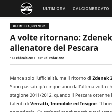
Vai
ULTIM’ORA
CALCIOMERCATO
al
contenuto
ULTIM'ORA JUVENTUS
A volte ritornano: Zdene
allenatore del Pescara
16 Febbraio 2017 - 15:10
di
redazione
Manca solo l’ufficialità, ma il ritorno di
Zdenek 
Sono passati già cinque anni dall’ultima volta ch
stagione 2011/2012, quando il Pescara ottenne l
talenti di
Verratti, Immobile ed Insigne
. Il bo