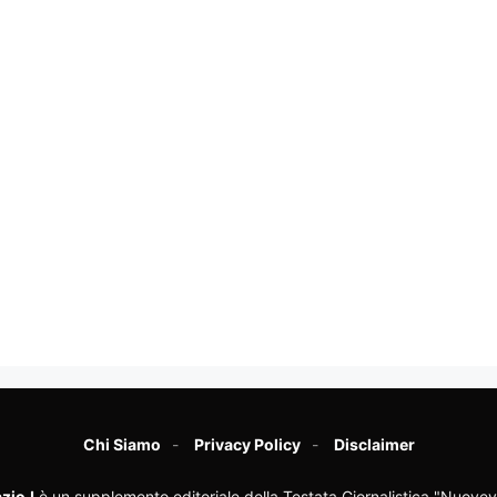
Chi Siamo
Privacy Policy
Disclaimer
zioJ
è un supplemento editoriale della Testata Giornalistica "Nuovev