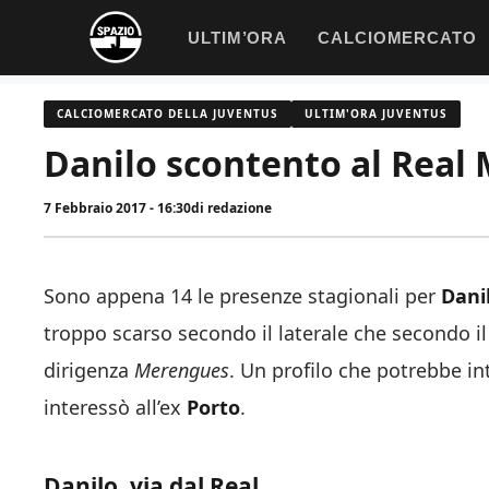
Vai
ULTIM’ORA
CALCIOMERCATO
al
contenuto
CALCIOMERCATO DELLA JUVENTUS
ULTIM'ORA JUVENTUS
Danilo scontento al Real M
7 Febbraio 2017 - 16:30
di
redazione
Sono appena 14 le presenze stagionali per
Dani
troppo scarso secondo il laterale che secondo i
dirigenza
Merengues
. Un profilo che potrebbe in
interessò all’ex
Porto
.
Danilo, via dal Real