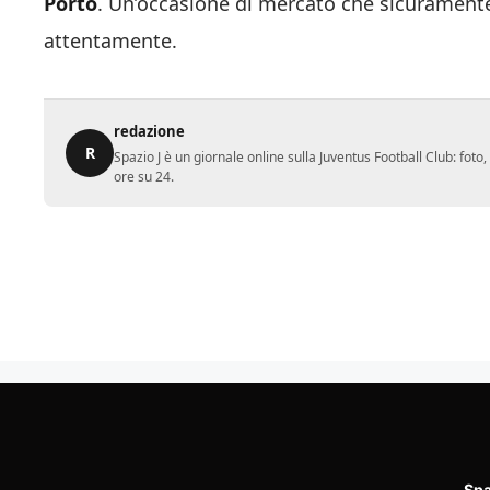
Porto
. Un’occasione di mercato che sicurament
attentamente.
redazione
R
Spazio J è un giornale online sulla Juventus Football Club: fot
ore su 24.
Spa