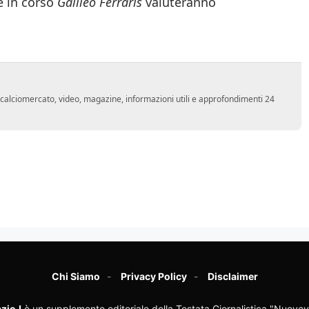
e in corso
Galileo Ferraris
valuteranno
o, calciomercato, video, magazine, informazioni utili e approfondimenti 24
Chi Siamo
Privacy Policy
Disclaimer
zioJ
è un supplemento editoriale della Testata Giornalistica "Nuovev