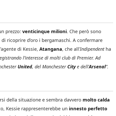
 un prezzo:
venticinque milioni
. Che però sono
 di ricoprire d’oro i bergamaschi. A confermare
l’agente di Kessie,
Atangana
, che all’
Indipendent
ha
egistrando l’interesse di molti club di Premier. Ad
nchester
United
, del Manchester
City
e dell’
Arsenal
“.
versi della situazione e sembra davvero
molto calda
eto, Kessie rappresenterebbe un
innesto perfetto