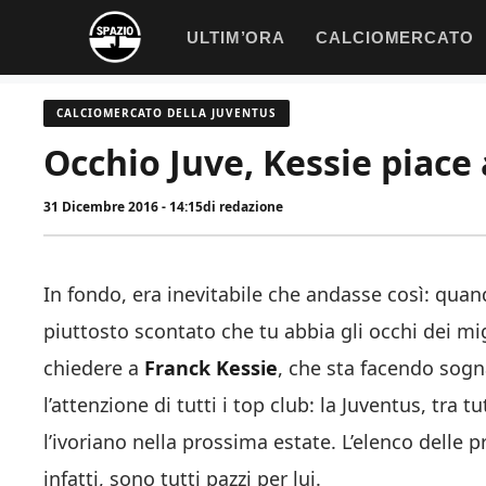
Vai
ULTIM’ORA
CALCIOMERCATO
al
contenuto
CALCIOMERCATO DELLA JUVENTUS
Occhio Juve, Kessie piace
31 Dicembre 2016 - 14:15
di
redazione
In fondo, era inevitabile che andasse così: quand
piuttosto scontato che tu abbia gli occhi dei mi
chiedere a
Franck Kessie
, che sta facendo sogna
l’attenzione di tutti i top club: la Juventus, tra t
l’ivoriano nella prossima estate. L’elenco delle 
infatti, sono tutti pazzi per lui.