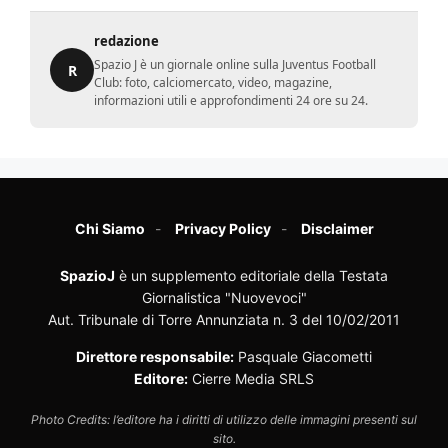
redazione
Spazio J è un giornale online sulla Juventus Football
R
Club: foto, calciomercato, video, magazine,
informazioni utili e approfondimenti 24 ore su 24.
Chi Siamo
Privacy Policy
Disclaimer
SpazioJ
è un supplemento editoriale della Testata
Giornalistica "Nuovevoci"
Aut. Tribunale di Torre Annunziata n. 3 del 10/02/2011
Direttore responsabile:
Pasquale Giacometti
Editore:
Cierre Media SRLS
Photo Credits: l’editore ha i diritti di utilizzo delle immagini presenti sul
sito.