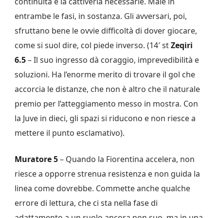
continuità e la cattiveria necessarie. Male in
entrambe le fasi, in sostanza. Gli avversari, poi,
sfruttano bene le ovvie difficoltà di dover giocare,
come si suol dire, col piede inverso. (14′ st
Zeqiri
6.5
– Il suo ingresso dà coraggio, imprevedibilità e
soluzioni. Ha l’enorme merito di trovare il gol che
accorcia le distanze, che non è altro che il naturale
premio per l’atteggiamento messo in mostra. Con
la Juve in dieci, gli spazi si riducono e non riesce a
mettere il punto esclamativo).
Muratore 5
– Quando la Fiorentina accelera, non
riesce a opporre strenua resistenza e non guida la
linea come dovrebbe. Commette anche qualche
errore di lettura, che ci sta nella fase di
adattamento a un ruolo ancora non suo, ma in una